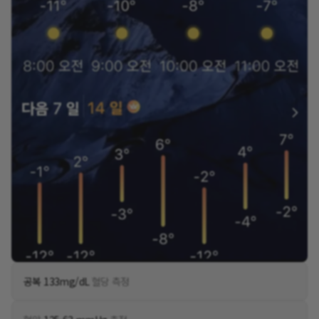
공복 133mg/dL
혈당 측정