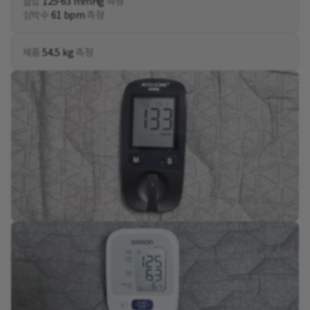
혈압
125-63 mmHg
측정
심박수
61 bpm
측정
체중
54.5 kg
측정