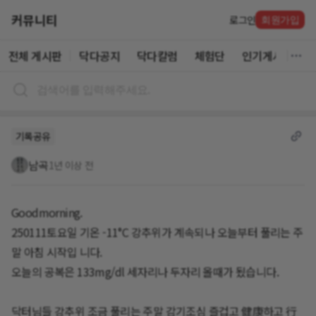
커뮤니티
로그인
회원가입
전체 게시판
닥다공지
닥다칼럼
체험단
인기게시글
기록공유
남곡
1년 이상 전
Goodmorning.
250111토요일 기온 -11°C 강추위가 계속되나 오늘부터 풀리는 주
말 아침 시작입 니다.
오늘의 공복은 133mg/dl 세자리나 두자리 올때가 됬습니다.
닥터님들 강추위 조금 풀리는 주말 감기조심 즐겁고 健康하고 行