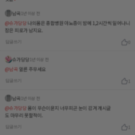
남곡
1년 이상 전
@슈가당당
나의몸은 종합병원 야뇨증이 밤에 1,2시간씩 일어나니
잠은 피로가 남지요.
답글쓰기
0
슈가당당
1년 이상 전
@남곡
얼른 주무세요
답글쓰기
1
남곡
1년 이상 전
@슈가당당
몸이 무슨이윤지 너무피곤 눈이 감겨 개시글
도 마무리 못할적이.
답글쓰기
1