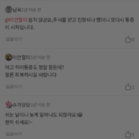
남곡
1년 이상 전
@이안할미
쉽지 않군요,주사를 맏고 진정되나 했더니 또다시 통증
이 시작입니다.
답글쓰기
0
이안할미
1년 이상 전
아고 허리통증도 정말 힘든데?
얼른 회복하시길 바랍니다
답글쓰기
1
슈가당당
1년 이상 전
쉬는 날이니 늦게 일어나도 되잖아요!😁
편히 쉬세요!~
답글쓰기
1