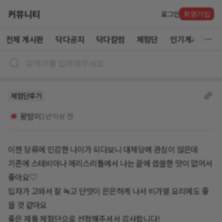
커뮤니티
로그인
회원가입
전체 게시판
닥다공지
닥다칼럼
체험단
인기게시글
체험단후기
왕밤이
1년 이상 전
이젠 당류에 민감한 나이가 되다보니 대체당에 관심이 많은데
기존에 스테비아나 에리스리톨에서 나는 끝에 씁쓸한 맛이 없어서
좋아요♡
입자가 고와서 잘 녹고 단맛이 은은하게 나서 비가열 요리에도 좋
을 것 같아요
좋은 제품 체험단으로 선정해주셔서 감사합니다!