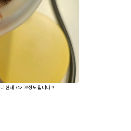
 현재 74키로정도 됩니다!!!
표정짓기