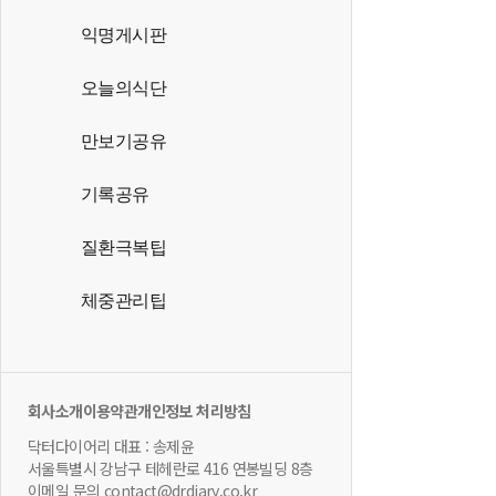
익명게시판
오늘의식단
만보기공유
기록공유
질환극복팁
체중관리팁
회사소개
이용약관
개인정보 처리방침
닥터다이어리 대표 : 송제윤
서울특별시 강남구 테헤란로 416 연봉빌딩 8층
이메일 문의 contact@drdiary.co.kr