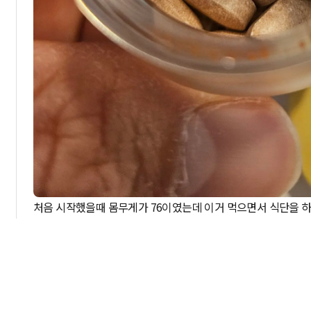
처음 시작했을때 몸무게가 76이였는데 이거 먹으면서 식단을 하니
보름정도 먹은거 같구요 화장실도 잘가고 너무 좋았습니다
0명
0명
0명
0명