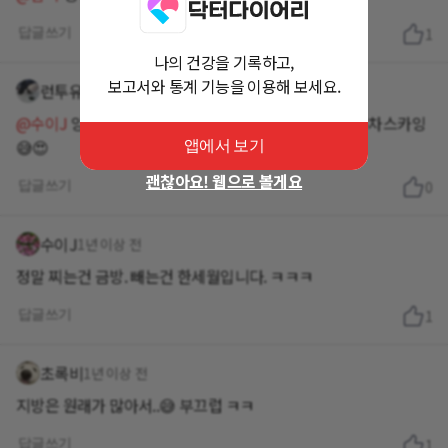
답글쓰기
1
나의 건강을 기록하고,
보고서와 통계 기능을 이용해 보세요.
런투유
1년 이상 전
@수이J
앙 ㅋㅋ 정말 그래요 찌는 건 순간이더라구영 우차스카잉
😅😍
앱에서 보기
괜찮아요! 웹으로 볼게요
답글쓰기
0
수이J
1년 이상 전
정말 찌는건 금방. 빼는건 한세월입니다. ㅋㅋㅋ
답글쓰기
1
초록비
1년 이상 전
지방은 원래가 많아서..😅 부끄럽 ㅋㅋ
답글쓰기
1