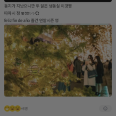
동지가 지낫으니깐 두 달은 냉동실 이것쩡
따따시 정 🧣🧤✨️✨️💞
feliz fin de año 즐건 연말시즌 영
+8명