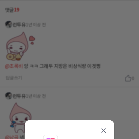
19
댓글
런투유
1년 이상 전
@초록비
앙 ㅋㅋ 그래두 지방은 비상식량 이겟쩡
답글쓰기
0
런투유
1년 이상 전
@남곡
넹 화이팅