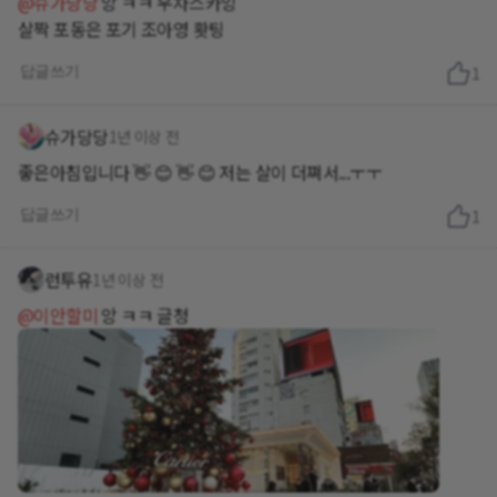
@슈가당당
앙 ㅋㅋ 우차스카잉
살짝 포동은 포기 조아영 홧팅
답글쓰기
1
슈가당당
1년 이상 전
좋은아침입니다 👋 😊 👋 😊 저는 살이 더쪄서...ㅜㅜ
답글쓰기
1
런투유
1년 이상 전
@이안할미
앙 ㅋㅋ 글청