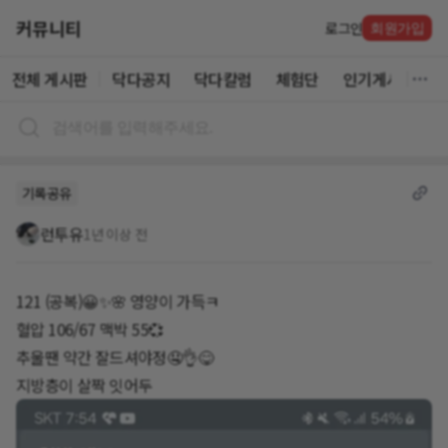
커뮤니티
로그인
회원가입
전체 게시판
닥다공지
닥다칼럼
체험단
인기게시글
기록공유
런투유
1년 이상 전
121 (공복)😀✨️🌸 영양이 가득ㅋ
혈압 106/67 맥박 55💞
추울땐 약간 잘드셔야정🤤👌😋
지방층이 살짝 잇어두