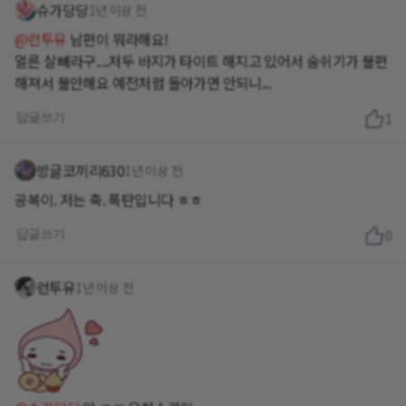
슈가당당
1년 이상 전
@런투유
남편이 뭐라해요!
얼른 살빼라구....저두 바지가 타이트 해지고 있어서 숨쉬기가 불편
해져서 불안해요 예전처럼 돌아가면 안되니...
답글쓰기
1
방글코끼리630
1년 이상 전
공복이. 저는 축. 폭탄입니다 ㅎㅎ
답글쓰기
0
런투유
1년 이상 전