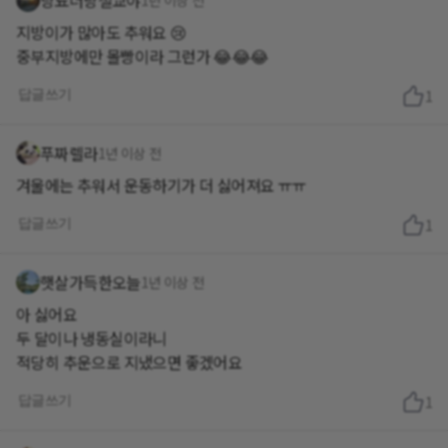
당뇨너랑절교야
1년 이상 전
지방이가 많아도 추워요 😢
중부지방에만 몰빵이라 그런가 😂😂😂
답글쓰기
1
푸짜렐라
1년 이상 전
겨울에는 추워서 운동하기가 더 싫어져요 ㅠㅠ
답글쓰기
1
햇살가득한오늘
1년 이상 전
아 싫어요
두 달이나 냉동실이라니
적당히 추운으로 지냈으면 좋겠어요
답글쓰기
1