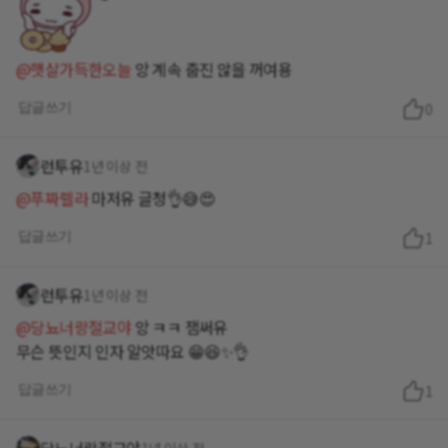
@햇살가득한오늘
앙 계속 춥진 않을 꺼여용
답글쓰기
0
런투유
1년 이상 전
@푸짜렐라
마저유 글청👌😅😍
답글쓰기
1
런투유
1년 이상 전
@당뇨너랑절교야
앙 ㅋㅋ 잼써유
무슨 뜻인지 인자 알앗따요 😁😆✨️👌
답글쓰기
1