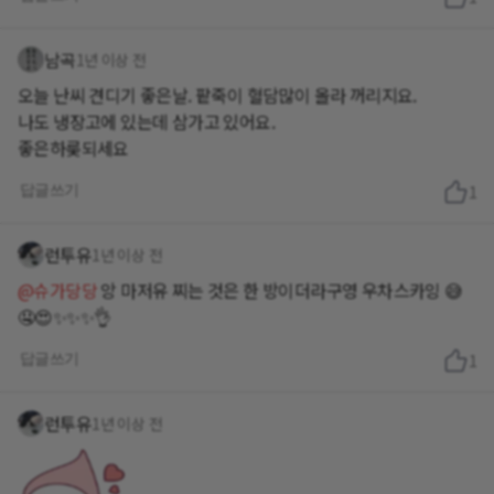
남곡
1년 이상 전
오늘 난씨 견디기 좋은날. 팥죽이 혈담많이 올라 꺼리지요.
나도 냉장고에 있는데 삼가고 있어요.
좋은하룾되세요
답글쓰기
1
런투유
1년 이상 전
@슈가당당
앙 마저유 찌는 것은 한 방이더라구영 우차스카잉 😅
🤤😍✨️✨️✨️👌
답글쓰기
1
런투유
1년 이상 전