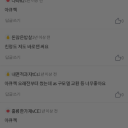
나라82
1년 이상 전
아큐첵
답글쓰기
0
돈많은밥살
1년 이상 전
친정도 저도 바로잰 써요
답글쓰기
0
내면적과자tCs
1년 이상 전
아큐첵 오래전부터 썼는데 as 구모델 교환 등 너무좋아요
답글쓰기
0
훌륭한가재vCE
1년 이상 전
아큐첵