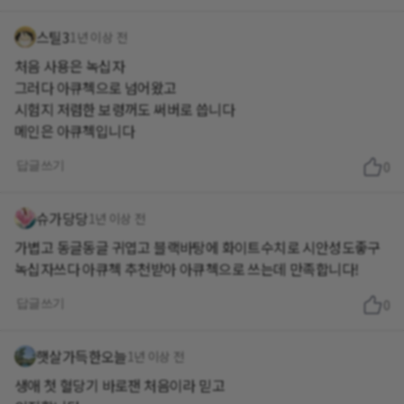
스틸3
1년 이상 전
처음 사용은 녹십자
그러다 아큐첵으로 넘어왔고
시험지 저렴한 보령꺼도 써버로 씁니다
메인은 아큐첵입니다
답글쓰기
0
슈가당당
1년 이상 전
가볍고 동글동글 귀엽고 블랙바탕에 화이트수치로 시안성도좋구
답글쓰기
0
햇살가득한오늘
1년 이상 전
생애 첫 혈당기 바로잰 처음이라 믿고