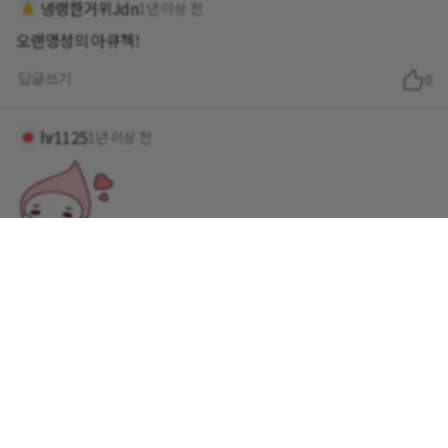
냉랭한거위Jdn
1년 이상 전
오랜명성의 아큐첵!
답글쓰기
0
hr1125
1년 이상 전
아큐젝
답글쓰기
0
young02
1년 이상 전
아큐첵
답글쓰기
0