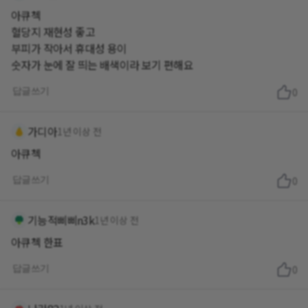
아큐첵
혈당지 재현성 좋고
부피가 작아서 휴대성 용이
숫자가 눈에 잘 띄는 배색이라 보기 편해요
답글쓰기
0
가디아
1년 이상 전
아큐첵
답글쓰기
0
기능적삐삐n3k
1년 이상 전
아큐첵 한표
답글쓰기
0