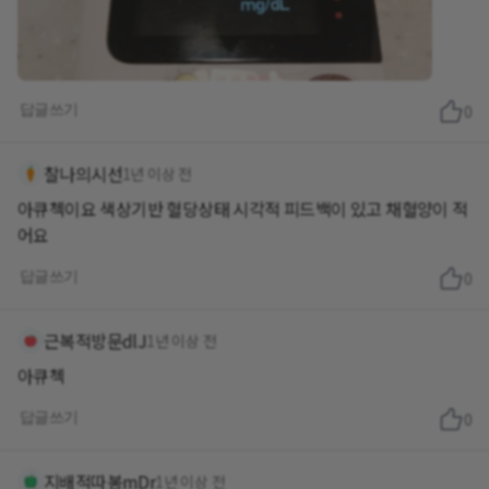
답글쓰기
0
찰나의시선
1년 이상 전
아큐첵이요 색상기반 혈당상태 시각적 피드백이 있고 채혈양이 적
어요
답글쓰기
0
근복적방문dlJ
1년 이상 전
아큐첵
답글쓰기
0
지배적따봉mDr
1년 이상 전