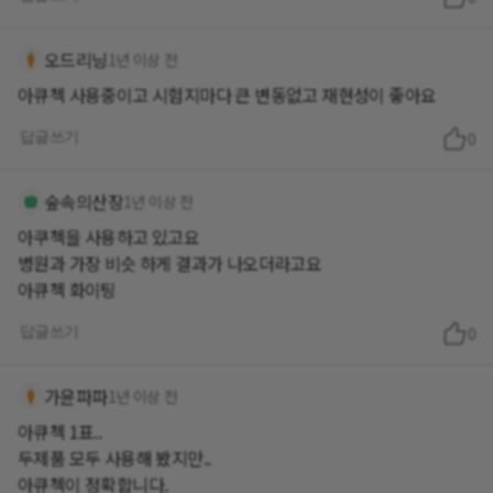
오드리닝
1년 이상 전
아큐첵 사용중이고 시험지마다 큰 변동없고 재현성이 좋아요
답글쓰기
0
숲속의산장
1년 이상 전
아쿠첵을 사용하고 있고요
병원과 가장 비슷 하게 결과가 나오더라고요
아큐첵 화이팅
답글쓰기
0
가윤파파
1년 이상 전
아큐첵 1표..
두제품 모두 사용해 봤지만..
아큐첵이 정확합니다.