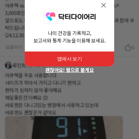
아큐첵 vs. 바로잰 대결 이벤트 당첨자로 선정되셨습니다🎉
3,000포인트가 지급 완료되었으니 확인 부탁드려요!!
앞으로도 흥미로운 이벤트로 찾아뵐 예정이니 많은 관심과 참여 부
탁드립니다💖
나의 건강을 기록하고,
보고서와 통계 기능을 이용해 보세요.
답글쓰기
0
앱에서 보기
류진희
1년 이상 전
괜찮아요! 웹으로 볼게요
아큐첵을 주로 사용합니다
사이즈가 작아서 가지고 다니기 편하고
편차가 심하지 않아 좋아해요
제일좋은건 이뻐요 😊
바로젠은 다니고있는 병원에서 사용하고 있는데
바로젠도 괜찮은거 같아요