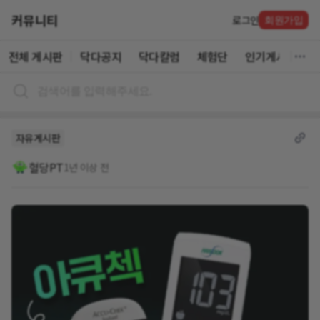
커뮤니티
로그인
회원가입
전체 게시판
닥다공지
닥다칼럼
체험단
인기게시글
자유게시판
혈당PT
1년 이상 전