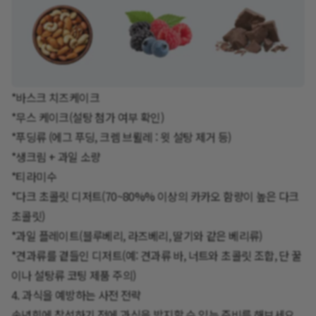
*바스크 치즈케이크
*무스 케이크(설탕 첨가 여부 확인)
*푸딩류 (에그 푸딩, 크렘 브륄레 : 윗 설탕 제거 등)
*생크림 + 과일 소량
*티라미수
*다크 초콜릿 디저트(70~80%% 이상의 카카오 함량이 높은 다크
초콜릿)
*과일 플레이트(블루베리, 라즈베리, 딸기와 같은 베리류)
*견과류를 곁들인 디저트(예: 견과류 바, 너트와 초콜릿 조합, 단 꿀
이나 설탕류 코팅 제품 주의)
4. 과식을 예방하는 사전 전략
송년회에 참석하기 전에 과식을 방지할 수 있는 준비를 해보세요.