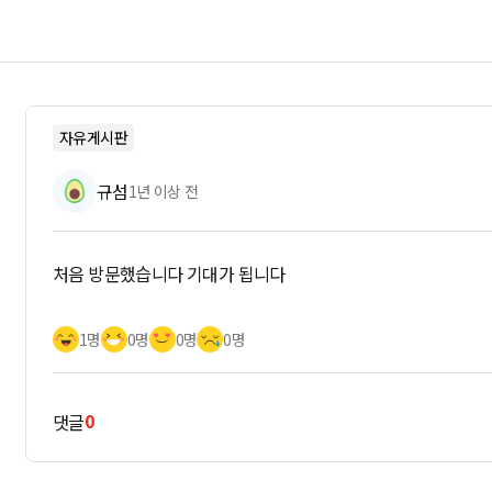
자유게시판
규섬
1년 이상 전
처음 방문했습니다 기대가 됩니다
1명
0명
0명
0명
0
댓글