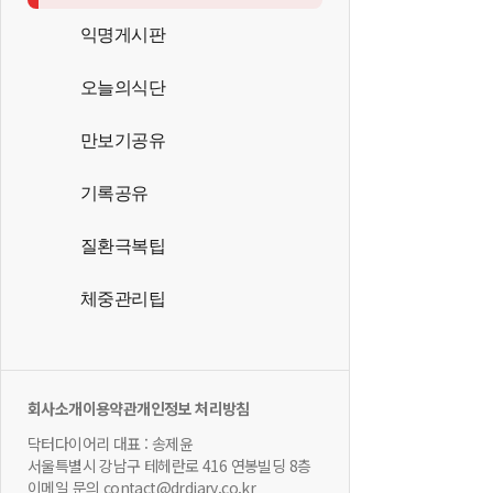
익명게시판
오늘의식단
만보기공유
기록공유
질환극복팁
체중관리팁
회사소개
이용약관
개인정보 처리방침
닥터다이어리 대표 : 송제윤
서울특별시 강남구 테헤란로 416 연봉빌딩 8층
이메일 문의 contact@drdiary.co.kr