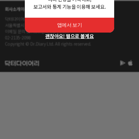
보고서와 통계 기능을 이용해 보세요.
회사소개
이용약관
개인정보 처리방침
닥터다이어리 대표 : 송제윤
서울특별시 강남구 테헤란로 416 연봉빌딩 8층
앱에서 보기
이메일 문의 contact@drdiary.co.kr
괜찮아요! 웹으로 볼게요
02-2135-2098
Copyright © Dr.Diary Ltd. All rights reserved.