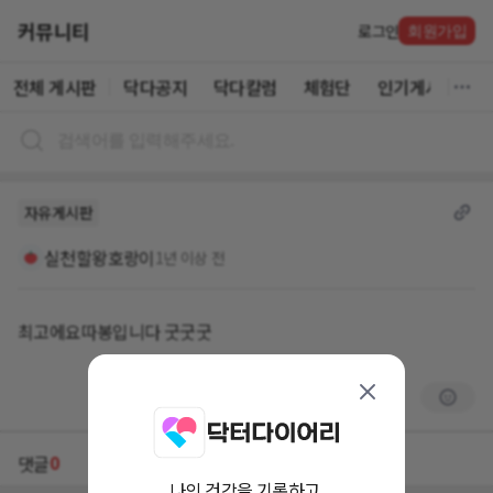
커뮤니티
로그인
회원가입
전체 게시판
닥다공지
닥다칼럼
체험단
인기게시글
자유게시판
실천할왕호랑이
1년 이상 전
최고에요따봉입니다 굿굿굿
0
댓글
나의 건강을 기록하고,