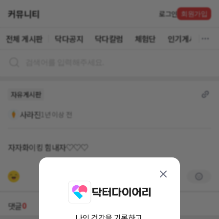
커뮤니티
로그인
회원가입
전체 게시판
닥다공지
닥다칼럼
체험단
인기게시글
자유게시판
사라진
1년 이상 전
자자화이킹 힘내자♡♡♡
0
댓글
나의 건강을 기록하고,