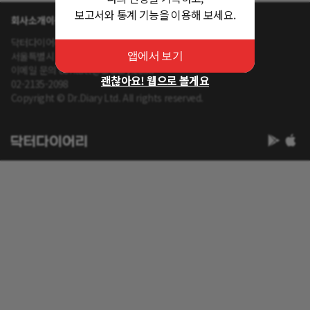
보고서와 통계 기능을 이용해 보세요.
회사소개
이용약관
개인정보 처리방침
닥터다이어리 대표 : 송제윤
서울특별시 강남구 테헤란로 416 연봉빌딩 8층
앱에서 보기
이메일 문의 contact@drdiary.co.kr
괜찮아요! 웹으로 볼게요
02-2135-2098
Copyright © Dr.Diary Ltd. All rights reserved.