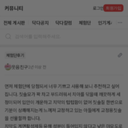
커뮤니티
로그인
회원가입
전체 게시판
닥다공지
닥다칼럼
체험단
인기게시글
체험단후기
웃음친구
1년 이상 전
먼저 체험단에 당첨되서 너무 기쁘고 사용해 보니 추천하고 싶어
집니다. 칫솔모가 꽉 차고 부드러워서 치아를 닦을때 깨끗하게 세
정이되어 입안이 개운하고 치약의 텁텁함이 없어 칫솔질 한번으로
기분이 상쾌해지는게 느껴져 교정하고 있는 아들에게 교정용칫솔
을 선물할까 합니다.
치약도 계면활성제등 유해 성분이 들어있지 않다고 낮은 마모도로