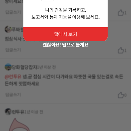
짱이세요!
나의 건강을 기록하고,
답글쓰기
1
보고서와 통계 기능을 이용해 보세요.
푸짜렐라
1년 이상 전
앱에서 보기
점심식사 맛있게 하셨어요?
괜찮아요! 웹으로 볼게요
답글쓰기
1
당화혈당잡자
1년 이상 전
@런투유
넵.곧 점심 시간이 다가와요 따뜻한 국물 있는걸로 속든
든하게 맛점하세요
답글쓰기
0
런투유
1년 이상 전