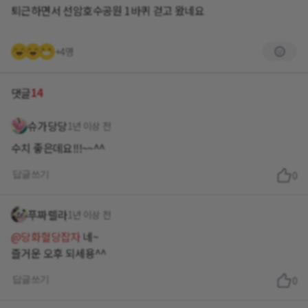
퇴근하면서 선암호수공원 1바퀴 걷고 왔네요
+4명
14
댓글
슈가당당
1년 이상 전
수치 좋은데요!!!~~^^
답글쓰기
0
푸짜렐라
1년 이상 전
@당화혈당잡자
네~
즐거운 오후 되세용^^
답글쓰기
0