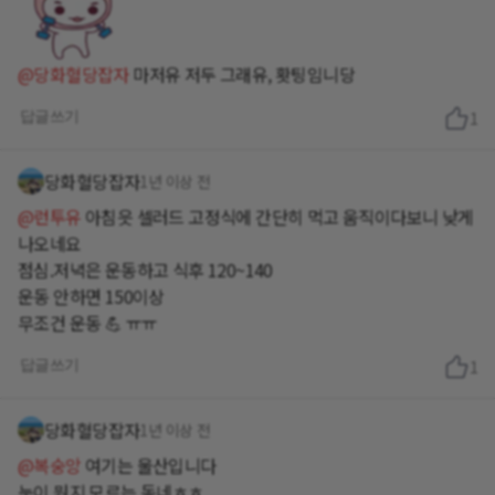
@당화혈당잡자
마저유 저두 그래유, 홧팅임니당
답글쓰기
1
당화혈당잡자
1년 이상 전
@런투유
아침읏 셀러드 고정식에 간단히 먹고 움직이다보니 낮게
나오네요
점심.저녁은 운동하고 식후 120~140
운동 안하면 150이상
무조건 운동 💪 ㅠㅠ
답글쓰기
1
당화혈당잡자
1년 이상 전
@복숭앙
여기는 울산입니다
눈이 뭔지 모르는 동네ㅎㅎ