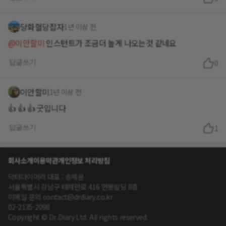
당화혈당잡자
1년 이상 전
@이안할미
인스턴트가 조금더 높게 나오는것 같네요
답글쓰기
0
이안할미
1년 이상 전
👍 👍 👍 굿입니다
답글쓰기
1
회사소개
이용약관
개인정보 처리방침
닥터다이어리 대표 : 송제윤
서울특별시 강남구 테헤란로 416 연봉빌딩 8층
이메일 문의 contact@drdiary.co.kr
02-2135-2098
Copyright © Dr.Diary Ltd. All rights reserved.