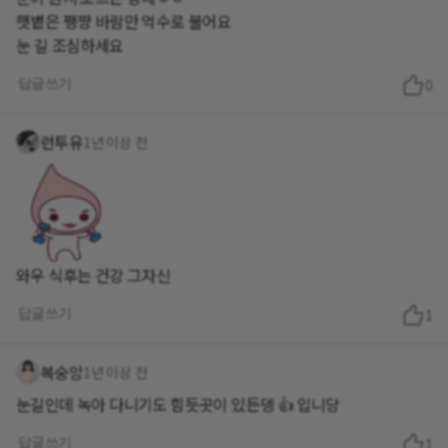
햇볕은 쨍쨩 바람만 억수로 불어요
눈 길 조심하세요
답글쓰기
0
런투유
1년 이상 전
와우 식후는 건강 그자신
답글쓰기
1
복숭앙
1년 이상 전
눈길인데 녹아 다니기도 힘듯곳이 있든뎅 👍 입니당
답글쓰기
1