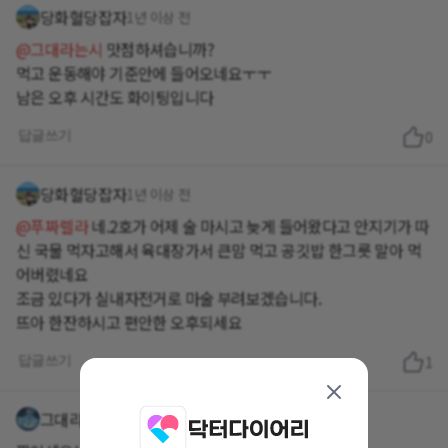
당화혈당잡자
1년 이상 전
@그대라는시
맛점하셔습니까?
먹고 운동해야 기준안에 들어오네요ㅜㅜ
남은 오후 시간도 화이팅입니다
답글쓰기
0
당화혈당잡자
1년 이상 전
@푸짜렐라
네.2호가 어제 술 마시고 늦게 들어왔다고 안지기가 따
신 국물 먹자고해서 육대장가서 큰맘 먹고 공깃밥 한그릇 말아 먹
어버렸네요
조금 있다가 실내자전거로 마술 부려보겠습니다.
뜨아 한잔하시고 편안한 오후되세요
답글쓰기
1
그대라는시
1년 이상 전