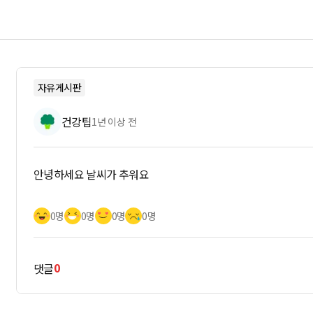
자유게시판
건강팁
1년 이상 전
안녕하세요 날씨가 추워요
0명
0명
0명
0명
0
댓글