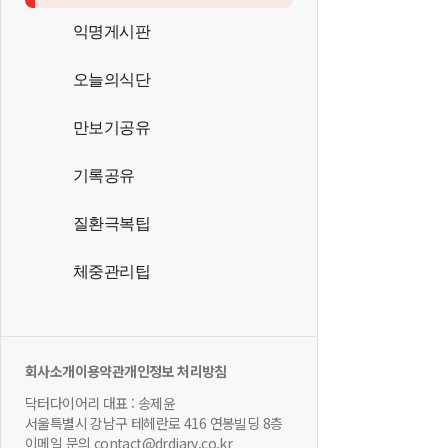
익명게시판
오늘의식단
만보기공유
기록공유
질환극복팁
체중관리팁
회사소개
이용약관
개인정보 처리방침
닥터다이어리 대표 : 송제윤
서울특별시 강남구 테헤란로 416 연봉빌딩 8층
이메일 문의 contact@drdiary.co.kr