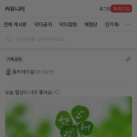
커뮤니티
로그인
회원가입
전체 게시판
닥다공지
닥다칼럼
체험단
인기게시글
기록공유
몽키아이일
1년 이상 전
오늘 혈당이 너무 좋아요~♡