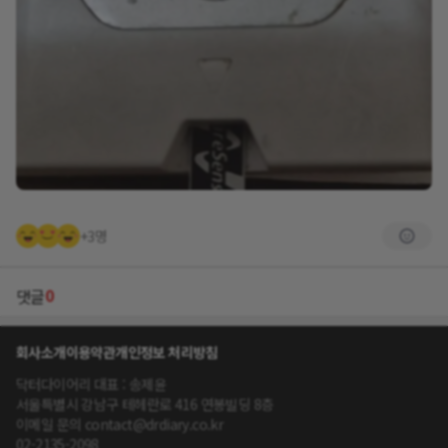
+3명
0
댓글
회사소개
이용약관
개인정보 처리방침
닥터다이어리 대표 : 송제윤
서울특별시 강남구 테헤란로 416 연봉빌딩 8층
이메일 문의 contact@drdiary.co.kr
02-2135-2098