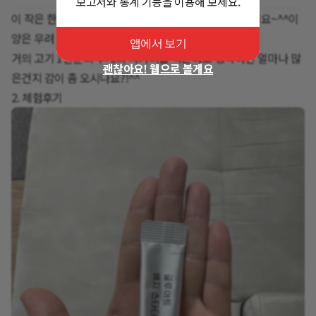
보고서와 통계 기능을 이용해 보세요.
이 작은 한포에 식이섬유가 무려 2400mg이나 들어 있네요~^^이
양은 무려 치커리 120g의 양이라고 합니다!
앱에서 보기
거의 고기 1인분의 무게의 치커리를 먹는다고 생각하면 얼마나 많
괜찮아요! 웹으로 볼게요
은건지 감이 좀 오시나요?!^^
2. 체험후기