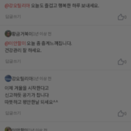
@강오틸리아
오늘도 즐겁고 행복한 하루 보내세요.
답글쓰기
0
황금거북이
1년 이상 전
@이안할미
오늘 좀 춥게느껴집니다.
건강관리 잘 하세요.
답글쓰기
0
강오틸리아
1년 이상 전
이제 겨울을 시작한다고
신고하듯 공기가 찹니다
따뜻하고 평안한날 되세요^^
답글쓰기
0
이안할미
1년 이상 전