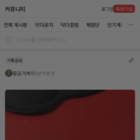
커뮤니티
로그인
회원가입
전체 게시판
닥다공지
닥다칼럼
체험단
인기게시글
기록공유
황금거북이
1년 이상 전