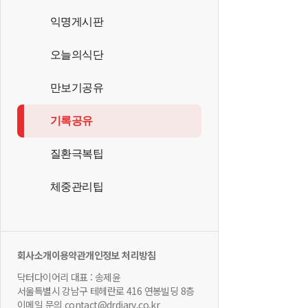
익명게시판
오늘의식단
만보기공유
기록공유
질환극복팁
체중관리팁
회사소개
이용약관
개인정보 처리방침
닥터다이어리 대표 : 송제윤
서울특별시 강남구 테헤란로 416 연봉빌딩 8층
이메일 문의 contact@drdiary.co.kr