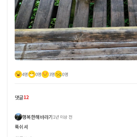
4명
0명
3명
0명
12
댓글
행복한해바라기
1년 이상 전
푹쉬셔