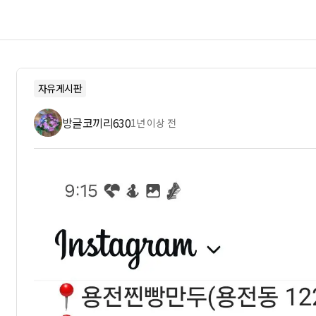
자유게시판
방글코끼리630
1년 이상 전