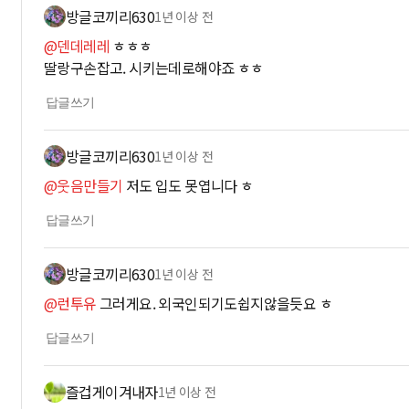
방글코끼리630
1년 이상 전
@덴데레레
ㅎㅎㅎ
딸랑구손잡고. 시키는데로해야죠 ㅎㅎ
답글쓰기
방글코끼리630
1년 이상 전
@웃음만들기
저도 입도 못엽니다 ㅎ
답글쓰기
방글코끼리630
1년 이상 전
@런투유
그러게요. 외국인되기도쉽지않을듯요 ㅎ
답글쓰기
즐겁게이겨내자
1년 이상 전