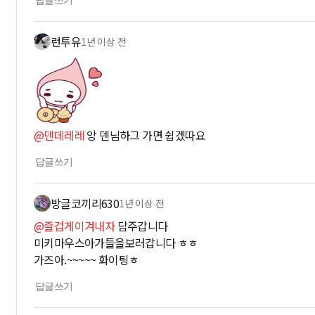
런투유
1년 이상 전
@덴데레레
앙 덴님하그 가면 쉽겠따요
답글쓰기
방글코끼리630
1년 이상 전
@즐겁게이겨내자
담주갑니다
미키마우스아가들을보러갑니다 ㅎㅎ
가즈아.~~~~~ 화이팅ㅎ
답글쓰기