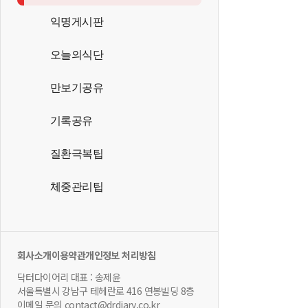
익명게시판
오늘의식단
만보기공유
기록공유
질환극복팁
체중관리팁
회사소개
이용약관
개인정보 처리방침
닥터다이어리 대표 : 송제윤
서울특별시 강남구 테헤란로 416 연봉빌딩 8층
이메일 문의 contact@drdiary.co.kr