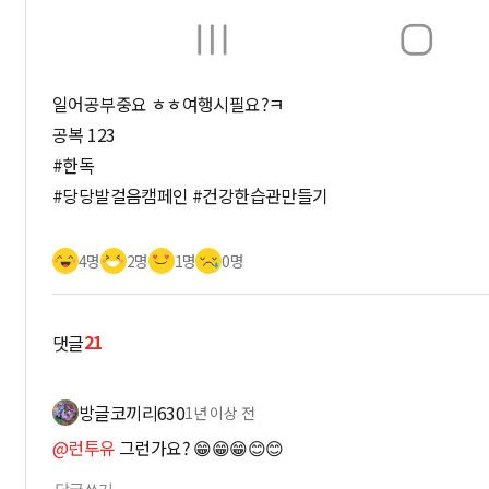
일어공부중요 ㅎㅎ여행시필요?ㅋ
공복 123
#한독
#당당발걸음캠페인 #건강한습관만들기
4명
2명
1명
0명
21
댓글
방글코끼리630
1년 이상 전
@런투유
그런가요? 😁😁😁😊😊
답글쓰기