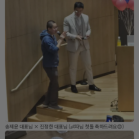
송제윤 대표님 × 진정한 대표님 (👶따님 첫돌 축하드려요😍)