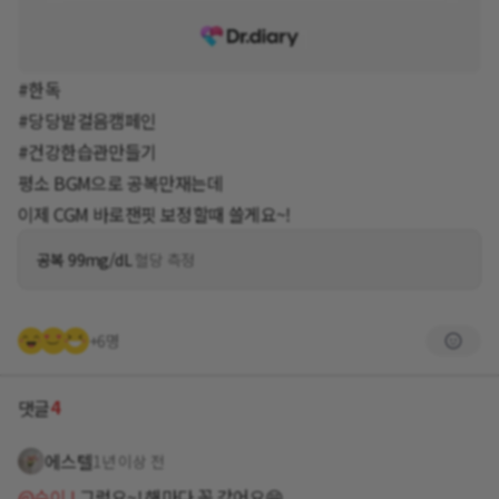
#한독
#당당발걸음캠페인
#건강한습관만들기
평소 BGM으로 공복만재는데
이제 CGM 바로잰핏 보정할때 쓸게요~!
공복 99mg/dL
혈당 측정
+6명
4
댓글
에스텔
1년 이상 전
@수이J
그럼요~! 해마다 꼭 갔어요😁