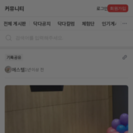
커뮤니티
로그인
회원가입
전체 게시판
닥다공지
닥다칼럼
체험단
인기게시글
기록공유
에스텔
1년 이상 전