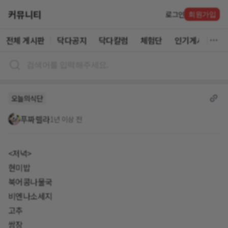
커뮤니티
로그인
회원가입
전체 게시판
닥다공지
닥다칼럼
체험단
인기게시글
오늘의식단
푸짜렐라
1년 이상 전
<저녁>
현미밥
북어콩나물국
비엔나소세지
고추
쌈장