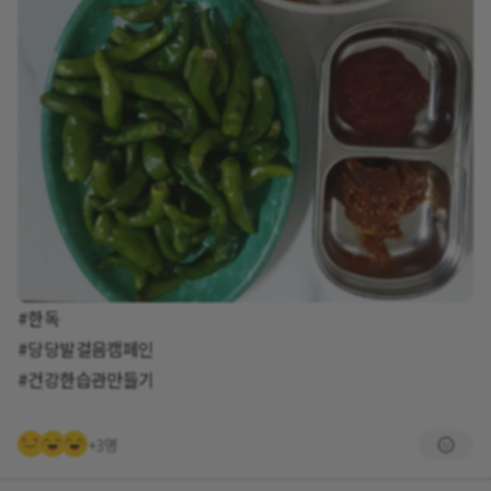
#한독
#당당발걸음캠페인
#건강한습관만들기
+3명