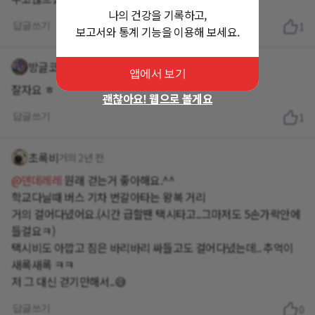
나의 건강을 기록하고,
답글쓰기
1
보고서와 통계 기능을 이용해 보세요.
방글코끼리630
거의 2년 전
앱에서 보기
잘자요 ㅎ
괜찮아요! 웹으로 볼게요
답글쓰기
1
초록비
거의 2년 전
@덴데레레
원래 걷는거 좋아해요.^^
학교다닐때 버스 기차 번갈아타는 왕복 거리
거의 걸어다녔어요.(시간 급할땐 택시타고..그마저도 5손가락안에
들걸요ㅋ)
택시비도 아깝고 짐은 바리바리 싸들고도 걸어다녔는데.. 추억이
새록새록 ㅋㅋ
저 그 대신 걷기만해서..😅
답글쓰기
0