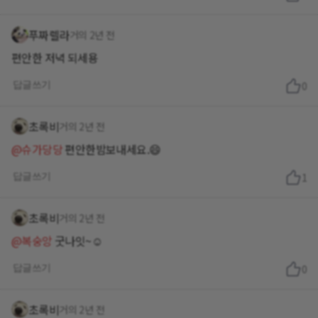
푸짜렐라
거의 2년 전
편안한 저녁 되세용
답글쓰기
0
초록비
거의 2년 전
@슈가당당
편안한밤보내세요.😄
답글쓰기
1
초록비
거의 2년 전
@복숭앙
굿나잇~☺️
답글쓰기
0
초록비
거의 2년 전