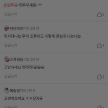
@런투유
🫡주무세용~^^
답글쓰기
0
덴데레레
거의 2년 전
회사다니는 우리 초록비도 이렇게 걷는데 나는나는
답글쓰기
1
슈가당당
거의 2년 전
굿밤되세요 👋👋👋😁😁😁
답글쓰기
1
복숭앙
거의 2년 전
고생하셨어요 ㅎㅎ잘자유
답글쓰기
1