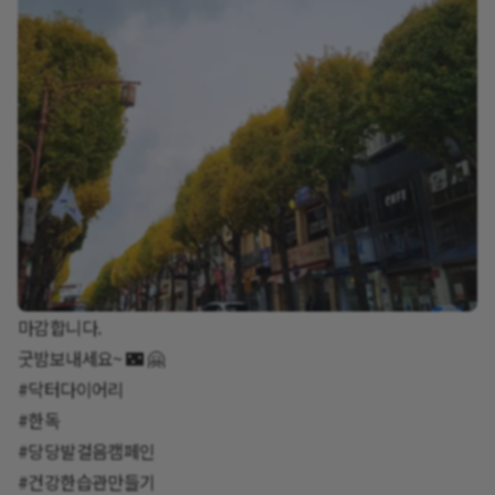
마감합니다.
굿밤보내세요~ 🌃 🤗
#닥터다이어리
#한독
#당당발걸음캠페인
#건강한습관만들기