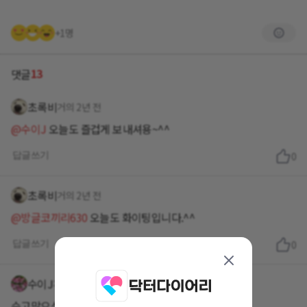
+1명
13
댓글
초록비
거의 2년 전
@수이J
오늘도 즐겁게 보내셔용~^^
답글쓰기
0
초록비
거의 2년 전
@방글코끼리630
오늘도 화이팅입니다.^^
답글쓰기
0
수이J
거의 2년 전
수고많으셨어요.