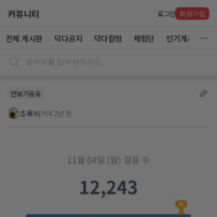
커뮤니티
로그인
회원가입
전체 게시판
닥다공지
닥다칼럼
체험단
인기게시글
만보기공유
초록비
거의 2년 전