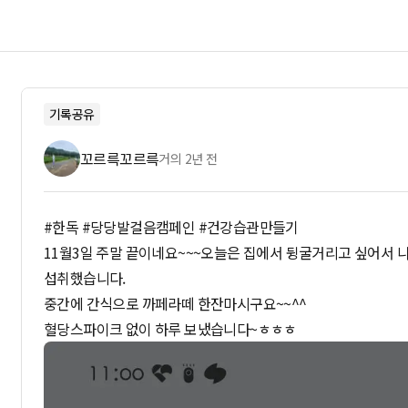
기록공유
꼬르륵꼬르륵
거의 2년 전
#한독 #당당발걸음캠페인 #건강습관만들기
11월3일 주말 끝이네요~~~오늘은 집에서 뒹굴거리고 싶어서 나
섭취했습니다.
중간에 간식으로 까페라떼 한잔마시구요~~^^
혈당스파이크 없이 하루 보냈습니다~ㅎㅎㅎ