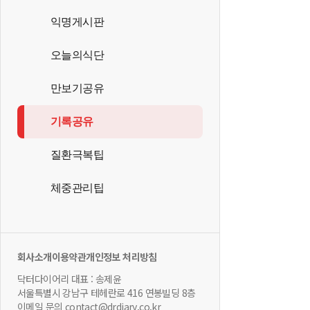
익명게시판
오늘의식단
만보기공유
기록공유
질환극복팁
체중관리팁
회사소개
이용약관
개인정보 처리방침
닥터다이어리 대표 : 송제윤
서울특별시 강남구 테헤란로 416 연봉빌딩 8층
이메일 문의 contact@drdiary.co.kr