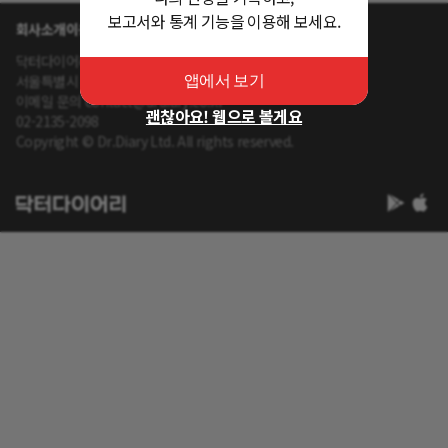
보고서와 통계 기능을 이용해 보세요.
회사소개
이용약관
개인정보 처리방침
닥터다이어리 대표 : 송제윤
서울특별시 강남구 테헤란로 416 연봉빌딩 8층
앱에서 보기
이메일 문의 contact@drdiary.co.kr
괜찮아요! 웹으로 볼게요
02-2135-2098
Copyright © Dr.Diary Ltd. All rights reserved.