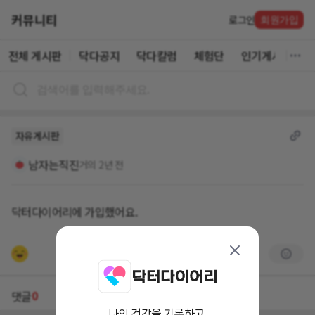
커뮤니티
로그인
회원가입
전체 게시판
닥다공지
닥다칼럼
체험단
인기게시글
자유게시판
남자는직진
거의 2년 전
닥터다이어리에 가입했어요.
0
댓글
나의 건강을 기록하고,