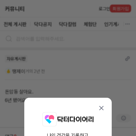
커뮤니티
로그인
회원가입
전체 게시판
닥다공지
닥다칼럼
체험단
인기게시글
자유게시판
땡제이
거의 2년 전
돈암동 살아요.
6년 됐어요.
나의 건강을 기록하고,