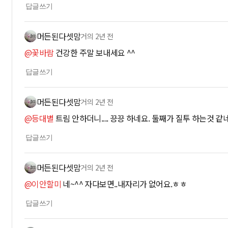
답글쓰기
머든된다셋맘
거의 2년 전
@꽃바람
건강한 주말 보내세요 ^^
답글쓰기
머든된다셋맘
거의 2년 전
@등대별
트림 안하더니.... 끙끙 하네요. 둘째가 질투 하는것 같
답글쓰기
머든된다셋맘
거의 2년 전
@이안할미
네~^^ 자다보면..내자리가 없어요.ㅎㅎ
답글쓰기