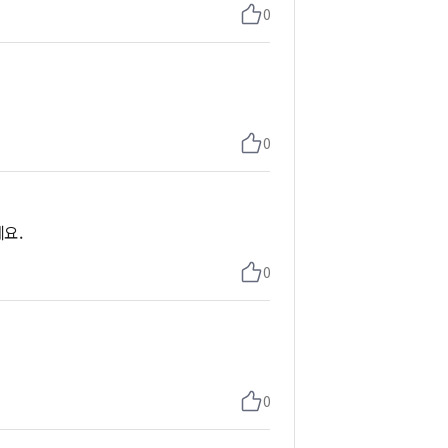
0
0
네요.
0
0