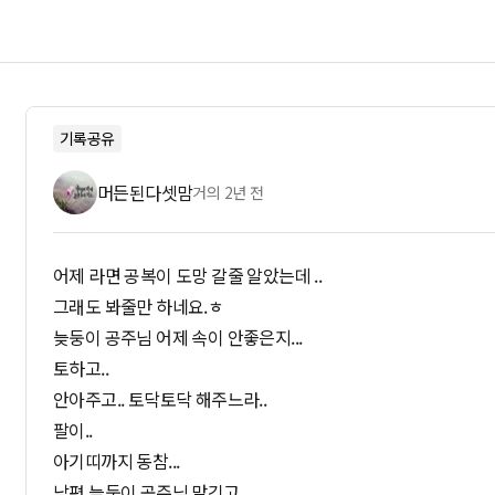
기록공유
머든된다셋맘
거의 2년 전
어제 라면 공복이 도망 갈줄 알았는데 ..
그래도 봐줄만 하네요.ㅎ
늦둥이 공주님 어제 속이 안좋은지...
토하고..
안아주고.. 토닥토닥 해주느라..
팔이..
아기띠까지 동참...
남편 늦둥이 공주님 맡긴고.