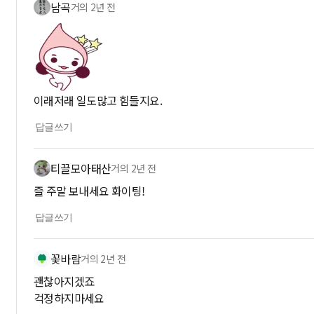
남곡
거의 2년 전
이래저래 일도많고 힘들지요.
답글쓰기
티끌모아태산
거의 2년 전
즐 주말 보내세요 화이팅!
답글쓰기
꽃바람
거의 2년 전
괜찮아지겠죠
걱정하지마세요