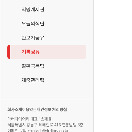
익명게시판
오늘의식단
만보기공유
기록공유
질환극복팁
체중관리팁
회사소개
이용약관
개인정보 처리방침
닥터다이어리 대표 : 송제윤
서울특별시 강남구 테헤란로 416 연봉빌딩 8층
이메일 문의 contact@drdiary.co.kr