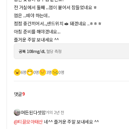
전 거실에서 둘째 ...껌이 붙어서 잠들었네요 ㅎ
껌은 ...떼야 하는데..
점점 중간끼어서..,샌드위치 🥪 돼겠네요 ..ㅎㅎㅎ
아침 준비를 해야겠네요...
즐거운 주말 보내세요 ^^
공복 108mg/dL
혈당 측정
6명
0명
3명
0명
9
댓글
머든된다셋맘
거의 2년 전
@티끌모아태산
네^^ 즐거운 주말 보내세요 ^^