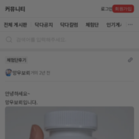
커뮤니티
로그인
회원가입
전체 게시판
닥다공지
닥다칼럼
체험단
인기게시글
체험단후기
망우보뢰
거의 2년 전
안녕하세요~
망우보뢰입니다.