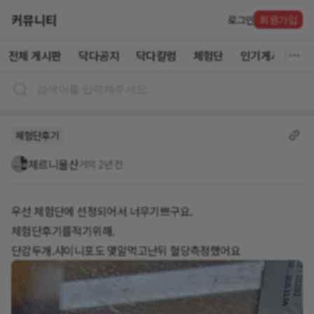
커뮤니티
로그인
회원가입
전체 게시판
닥다공지
닥다칼럼
체험단
인기게시글
체험단후기
체르니울산
거의 2년 전
우선 체험단에 선정되어서 너무기쁘구요.
체험단후기를적기위해.
단감두개.샤이니포도 몇알먹고난뒤 혈당측정했어요