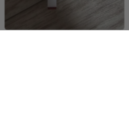
이정도차이가나네요ㅜㅜ
높게나왔네요ㅜㅜ
15일동안 먹으면서 효과를볼수있게할께요~~~
프리포당신 맛은 혼합견과류맛이납니다^^
0
댓글
회사소개
이용약관
개인정보 처리방침
닥터다이어리 대표 : 송제윤
서울특별시 강남구 테헤란로 416 연봉빌딩 8층