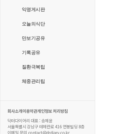
익명게시판
오늘의식단
만보기공유
기록공유
질환극복팁
체중관리팁
회사소개
이용약관
개인정보 처리방침
닥터다이어리 대표 : 송제윤
서울특별시 강남구 테헤란로 416 연봉빌딩 8층
이메일 문의 contact@drdiary.co.kr