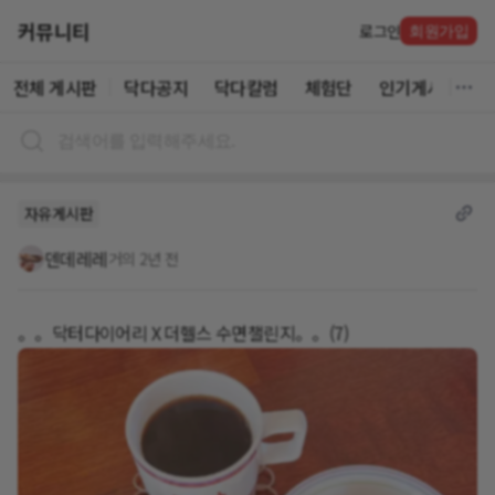
커뮤니티
로그인
회원가입
전체 게시판
닥다공지
닥다칼럼
체험단
인기게시글
자유게시판
덴데레레
거의 2년 전
。。닥터다이어리 X 더헬스 수면챌린지。。(7)