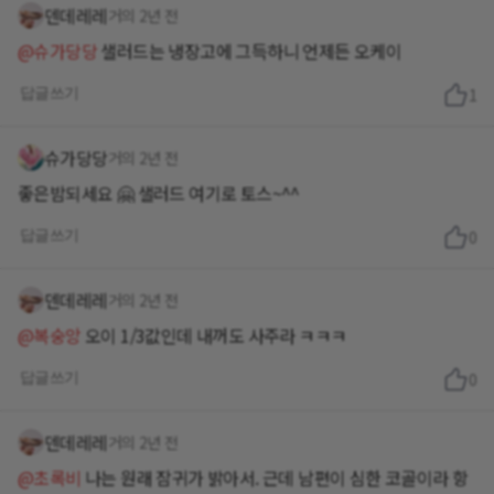
덴데레레
거의 2년 전
@슈가당당
샐러드는 냉장고에 그득하니 언제든 오케이
답글쓰기
1
슈가당당
거의 2년 전
좋은밤되세요 🤗 샐러드 여기로 토스~^^
답글쓰기
0
덴데레레
거의 2년 전
@복숭앙
오이 1/3값인데 내꺼도 사주라 ㅋㅋㅋ
답글쓰기
0
덴데레레
거의 2년 전
@초록비
나는 원래 잠귀가 밝아서. 근데 남편이 심한 코골이라 항