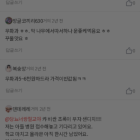
답글쓰기
0
방글코끼리630
거의 2년 전
무화과 ㅎㅎ. 막 나무에서따서하나 운좋케먹음요 ㅎㅎ
꾸울맛요 ㅎ
답글쓰기
0
복숭앙
거의 2년 전
무화과5~6천원하드라 가격이반값됨ㅋㅋ
답글쓰기
0
덴데레레
거의 2년 전
@당뇨너랑절교야
캬 비싼 초록이 부자 샌디치!!!!
저는 아들 병원 접수해놓고 기다리고 있어요.
학교 마치고 올라믄 아직 한시간 남았어요.