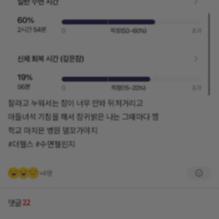
잘라고 누워서는 잠이 너무 안와 뒤처거리고
아들녀석 기침을 해서 잠귀밝은 나는 그때마다 깸
학교 마치믄 병원 델꼬가야지
#더헬스 #수면첼린지
+4명
22
댓글