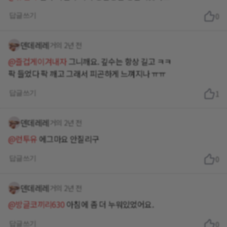
답글쓰기
0
덴데레레
거의 2년 전
@즐겁게이겨내자
그니깨요. 깊수는 항상 길고 ㅋㅋ
팍 들었다 팍 깨고 그래서 피곤하게 느껴지나 ㅠㅠ
답글쓰기
1
덴데레레
거의 2년 전
@런투유
에그마요 안질리구
답글쓰기
0
덴데레레
거의 2년 전
@방글코끼리630
아침에 좀 더 누워있었어요.
답글쓰기
0