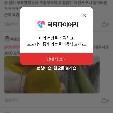
상 잠이 부족했었는데 주말부부되고 꿀잠이 이런거구나 알아버림
ㅋㅋㅋㅋㅋㅋㅋ
근데 요즘 자다 잘 깨네. 빛 소리 다 싫옹 나두
답글쓰기
0
나의 건강을 기록하고,
복숭앙
거의 2년 전
보고서와 통계 기능을 이용해 보세요.
@덴데레레
다들그래ㅋ울동네왜케싸냐고 단감20개마넌 대추사과
3000 오이2000어제삼ㅋ
앱에서 보기
괜찮아요! 웹으로 볼게요
답글쓰기
0