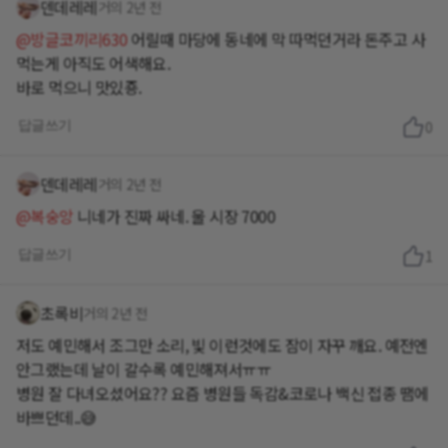
덴데레레
거의 2년 전
@방글코끼리630
어릴때 마당에 동네에 막 따먹던거라 돈주고 사
먹는게 아직도 어색해요.
바로 먹으니 맛있죵.
답글쓰기
0
덴데레레
거의 2년 전
@복숭앙
니네가 진짜 싸네. 울 시장 7000
답글쓰기
1
초록비
거의 2년 전
저도 예민해서 조그만 소리, 빛 이런것에도 잠이 자꾸 깨요. 예전엔
안그랬는데 날이 갈수록 예민해져서ㅠㅠ
병원 잘 다녀오셨어요?? 요즘 병원들 독감&코로나 백신 접종 땜에
바쁘던데..😅