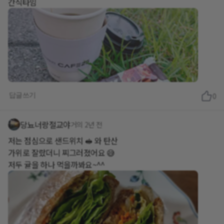
간식타임
답글쓰기
0
당뇨너랑절교야
거의 2년 전
저는 점심으로 샌드위치 🥪 와 탄산
가위로 잘랐더니 찌그러졌어요 😅
저두 귤을 하나 먹을까봐요~^^