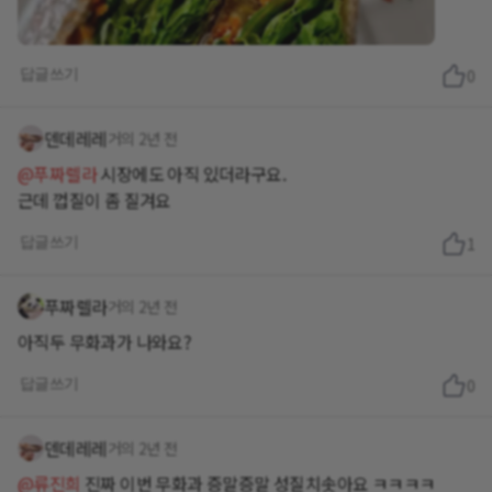
답글쓰기
0
덴데레레
거의 2년 전
@푸짜렐라
시장에도 아직 있더라구요.
근데 껍질이 좀 질겨요
답글쓰기
1
푸짜렐라
거의 2년 전
아직두 무화과가 나와요?
답글쓰기
0
덴데레레
거의 2년 전
@류진희
진짜 이번 무화과 증말증말 성질치솟아요 ㅋㅋㅋㅋ