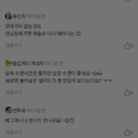
류진희
거의 2년 전
맛대가리 없는것도
덴님집에가면 예술로 다시 태어나는 😊
답글쓰기
0
즐겁게이겨내자
거의 2년 전
실제 수면시간은 짧지만 깊은 수면이 좋네요~👍👍
새생명 불어넣은 샐러드가 젤 맛있어 보이는디요!! ㅋㅋ
답글쓰기
0
런투유
거의 2년 전
에그머니나 샌디치 맛나긋😀✨️😋👌
답글쓰기
0