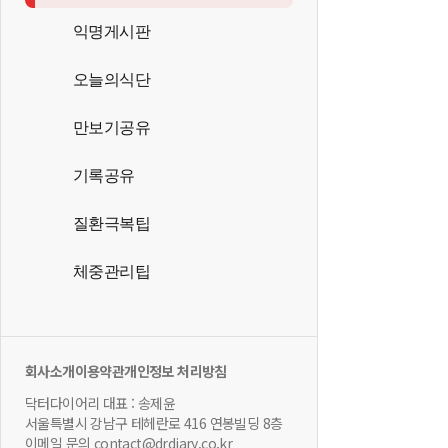
익명게시판
오늘의식단
만보기공유
기록공유
질환극복팁
체중관리팁
회사소개
이용약관
개인정보 처리방침
닥터다이어리 대표 : 송제윤
서울특별시 강남구 테헤란로 416 연봉빌딩 8층
이메일 문의 contact@drdiary.co.kr