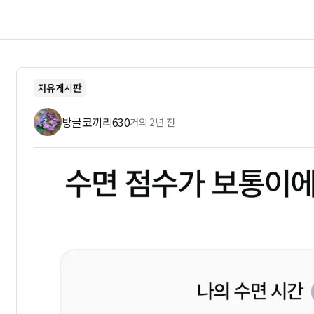
자유게시판
방글코끼리630
거의 2년 전