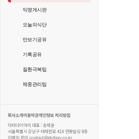
익명게시판
오늘의식단
만보기공유
기록공유
질환극복팁
체중관리팁
회사소개
이용약관
개인정보 처리방침
닥터다이어리 대표 : 송제윤
서울특별시 강남구 테헤란로 416 연봉빌딩 8층
이메일 문의 contact@drdiary.co.kr