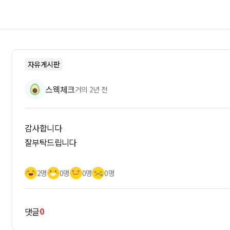
자유게시판
스웩체크
거의 2년 전
감사합니다
잘부탁드립니다
2명
0명
0명
0명
0
댓글