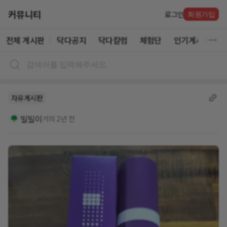
커뮤니티
로그인
회원가입
전체 게시판
닥다공지
닥다칼럼
체험단
인기게시글
자유게시판
빌빌이
거의 2년 전