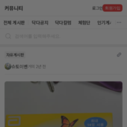
커뮤니티
로그인
회원가입
전체 게시판
닥다공지
닥다칼럼
체험단
인기게시글
자유게시판
슈토이벤
거의 2년 전