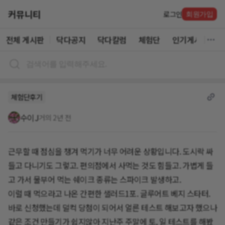
커뮤니티
로그인
회원가입
전체 게시판
닥다공지
닥다칼럼
체험단
인기게시글
체험단후기
수이J
거의 2년 전
근무할 때 점심을 챙겨 먹기가 너무 어려운 상황입니다. 도시락 싸
들고 다니기도 그렇고. 편의점에서 사먹는 것도 힘들고. 가볍게 들
고 가서 물부어 먹는 쉐이크 종류는 스파이크 발생하고.
이럴 때 먹으라고 나온 간편한 샐러드1포. 글루어트 베지 스타터.
바로 신청했는데 덜컥 당첨이 되어서 얼른 테스트 해보고자 했으나
같은 조건 만들기가 쉽지않아 지난주 주말에 토, 일 테스트를 해봤