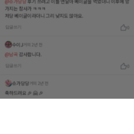
@슈가당당
후기 쓰려고 이틀 연달아 베이글을 먹었더니 이후에 망
가지는 참사가 ㅋㅋㅋ
저당 베이글이라더니 그리 낮지도 않아요.
답글쓰기
0
수이J
거의 2년 전
@남곡
감사합니다.
답글쓰기
0
슈가당당
거의 2년 전
축하드려요 🎉 🤗 🎉
답글쓰기
0
남곡
거의 2년 전
축하합니다