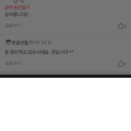
@웃음만들기
감사합니다!!
답글쓰기
1
웃음만들기
거의 2년 전
잘 관리하고 있으시네요. 굿입니다 ^^
답글쓰기
1
회사소개
이용약관
개인정보 처리방침
닥터다이어리 대표 : 송제윤
서울특별시 강남구 테헤란로 416 연봉빌딩 8층
이메일 문의 contact@drdiary.co.kr
02-2135-2098
Copyright © Dr.Diary Ltd. All rights reserved.