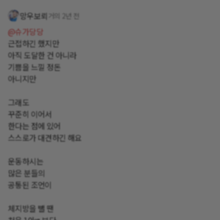
망우보뢰
거의 2년 전
@슈가당당
근접하긴 했지만
아직 도달한 건 아니라
기쁨을 느낄 정돈
아니지만
그래도
꾸준히 이어서
한다는 점에 있어
스스로가 대견하긴 해요
운동하시는
많은 분들의
공통된 조언이
체지방을 뺄 땐
처음 10kg 보다