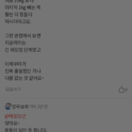
마지막 1kg 빼는 게
훨씬 더 힘들다
하시더라고요.
그런 관점에서 보면
지금까지는
긴 워밍업 단계였고
이제부터가
진짜 출발점인 거나
다름 없는 것 같아요~
답글쓰기
0
망우보뢰
거의 2년 전
@매일당근
맞아요~
운동이 답인 듯 합니다.