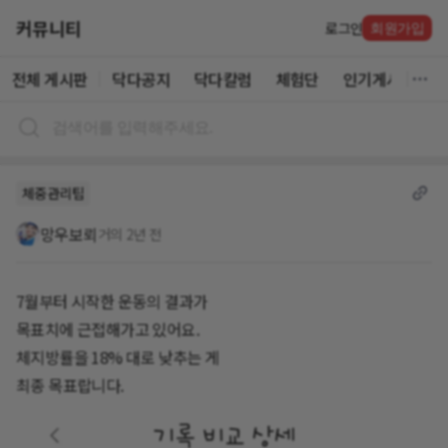
커뮤니티
로그인
회원가입
전체 게시판
닥다공지
닥다칼럼
체험단
인기게시글
체중관리팁
망우보뢰
거의 2년 전
7월부터 시작한 운동의 결과가
목표치에 근접해가고 있어요.
체지방률을 18% 대로 낮추는 게
최종 목표랍니다.