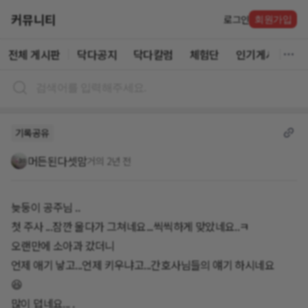
커뮤니티
로그인
회원가입
전체 게시판
닥다공지
닥다칼럼
체험단
인기게시글
기록공유
머든된다셋맘
거의 2년 전
늦둥이 공주님 ..
첫 주사 ...잠깐 울다가 그쳐네요...씩씩하게 맞았네요..ㅋ
오랜만에 소아과 갔더니
언제 애기 낳고...언제 키우냐고...간호사님들의 얘기 하시네요
😆
많이 덥네요... .