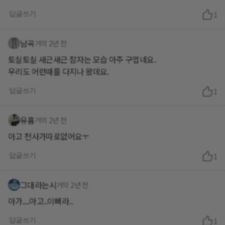
답글쓰기
1
남곡
거의 2년 전
토실토실 새근새근 잠자는 모습 아주 구엽네요.
우리도 어런때를 다지나 왔데요.
답글쓰기
1
유횸
거의 2년 전
아고 천사가따로없어요ㅜ
답글쓰기
1
그대라는시
거의 2년 전
아가....아고..이뻐라..
답글쓰기
1