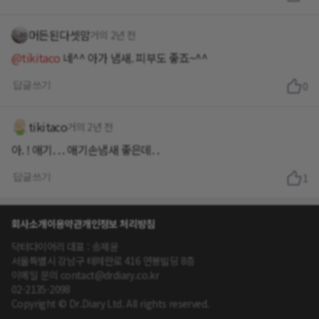
머든된다셋맘
거의 2년 전
@tikitaco
네^^ 아가 냄새. 피부도 좋죠~^^
답글쓰기
0
tikitaco
거의 2년 전
아. ! 애기. . . 애기손냄새 좋은데. .
답글쓰기
1
회사소개
이용약관
개인정보 처리방침
닥터다이어리 대표 : 송제윤
서울특별시 강남구 테헤란로 416 연봉빌딩 8층
이메일 문의 contact@drdiary.co.kr
02-2135-2098
Copyright © Dr.Diary Ltd. All rights reserved.