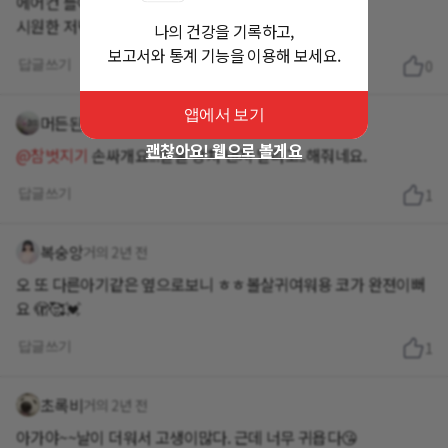
에어컨 틀어도 더워요..
시원한 저녁시간 보내세요 ~^^
나의 건강을 기록하고,
보고서와 통계 기능을 이용해 보세요.
답글쓰기
0
앱에서 보기
머든된다셋맘
거의 2년 전
괜찮아요! 웹으로 볼게요
@참벗지기
손싸개요...얼굴 상처 낸지 말라고..해줘네요.
답글쓰기
1
복숭앙
거의 2년 전
오 또 다른아기같은 옆으로보니 ㅎㅎ볼살귀여워용 코가 완젼이뻐
요 🫣🥰💓
답글쓰기
1
초록비
거의 2년 전
아가야~~날이 더워서 고생이많다. 근데 너무 귀욥다😘