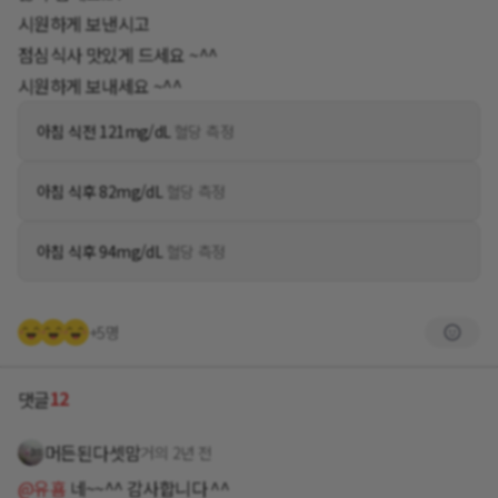
시원하게 보낸시고
점심식사 맛있게 드세요 ~^^
시원하게 보내세요 ~^^
아침 식전 121mg/dL
혈당 측정
아침 식후 82mg/dL
혈당 측정
아침 식후 94mg/dL
혈당 측정
+5명
12
댓글
머든된다셋맘
거의 2년 전
@유횸
네~~^^ 감사합니다 ^^