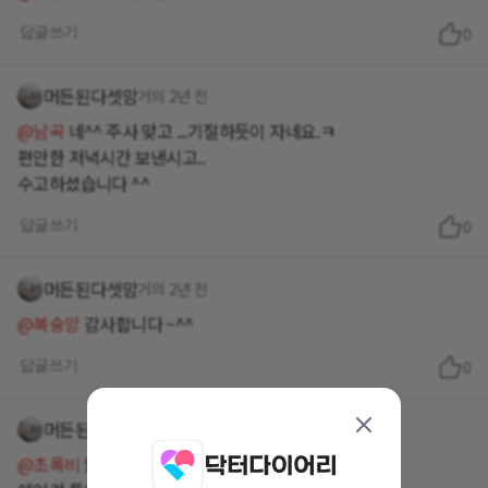
답글쓰기
0
머든된다셋맘
거의 2년 전
@남곡
네^^ 주사 맞고 ...기절하듯이 자네요.ㅋ
편안한 저녁시간 보낸시고..
수고하셨습니다 ^^
답글쓰기
0
머든된다셋맘
거의 2년 전
@복숭앙
감사합니다 ~^^
답글쓰기
0
머든된다셋맘
거의 2년 전
@초록비
많이 덥네요...땀띠 나네요..