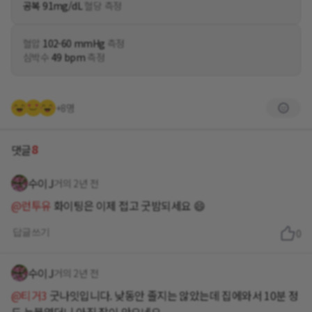
공복 91mg/dL
혈당 측정
혈압
102-60 mmHg
측정
심박수
49 bpm
측정
+8명
8
댓글
수이J
거의 2년 전
@런투유
화이팅은 이제 접고 굿밤되세요 😄
답글쓰기
0
수이J
거의 2년 전
@티거3
굿나잇입니다. 낮동안 졸지는 않았는데 집에와서 10분 정