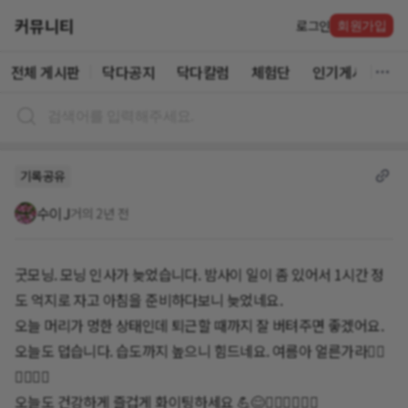
커뮤니티
로그인
회원가입
전체 게시판
닥다공지
닥다칼럼
체험단
인기게시글
기록공유
수이J
거의 2년 전
굿모닝. 모닝 인사가 늦었습니다. 밤사이 일이 좀 있어서 1시간 정
도 억지로 자고 아침을 준비하다보니 늦었네요.
오늘 머리가 멍한 상태인데 퇴근할 때까지 잘 버텨주면 좋겠어요.
오늘도 덥습니다. 습도까지 높으니 힘드네요. 여름아 얼른가라🏃‍♀️
🏃‍♀️🏃‍♀️
오늘도 건강하게 즐겁게 화이팅하세요 💪😊🏃‍♀️🏃‍♀️🏃‍♀️