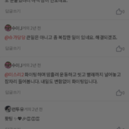
도 눈붙였더니 아직 잠이 안오네요.
답글쓰기
0
수이J
거의 2년 전
@슈가당당
큰일은 아니고 좀 복잡한 일이 있네요. 해결되겠죠.
답글쓰기
0
수이J
거의 2년 전
@미스리2
화이팅하며 땀흘려 운동하고 씻고 빨래까지 널어놓고
잠자리 들어봅니다. 내일도 변함없이 화이팅입니다.
답글쓰기
0
런투유
거의 2년 전
홧팅 ✨️💖🎉👏👏👏