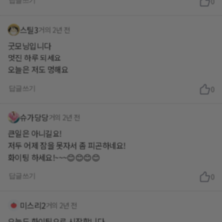
답글쓰기
0
스틸3
거의 2년 전
굿모닝입니다
멋진 하루 되세요
오늘은 저도 멍해요
답글쓰기
0
슈가당당
거의 2년 전
큰일은 아니길요!
저두 어제 잠을 못자서 좀 피곤하네요!
화이팅 하세요!~~~😊😊😊😊
답글쓰기
0
미스리2
거의 2년 전
오늘도 화이팅으로 시작합니다