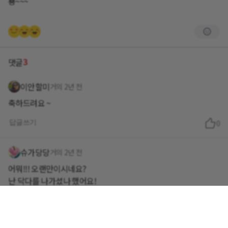
뿅~~~
3
댓글
이안할미
거의 2년 전
축하드려요 ~
답글쓰기
0
슈가당당
거의 2년 전
어뭐!!! 오랜만이시네요?
난 닥다를 나가셨나 했어요!
안보이셔서 잘 지내시니 좋네요^^~
소식 가끔 전해주세요😁😊
답글쓰기
0