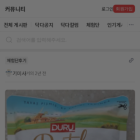
커뮤니티
로그인
회원가입
전체 게시판
닥다공지
닥다칼럼
체험단
인기게시글
체험단후기
기미사
거의 2년 전