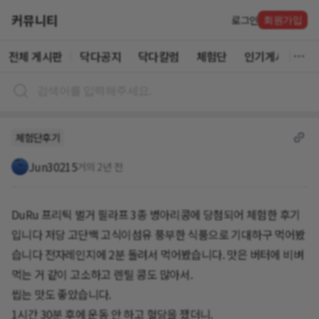
커뮤니티
로그인
회원가입
전체 게시판
닥다공지
닥다칼럼
체험단
인기게시글
체험단후기
Jun30215
거의 2년 전
DuRu 프리틱 벌거 필라프 3종 병아리콩에 당첨되어 체험한 후기
입니다 저당 고단백 고식이섬유 풍부한 식품으로 기대하구 먹어봤
습니다 전자레인지에 2분 돌려서 먹어봤습니다. 맛은 버터에 비벼
먹는 거 같이 고소하고 렌틸 콩도 많아서.
씹는 맛도 좋았습니다.
1시간 30분 후에 운동 안 하고 혈당을 쟀더니.