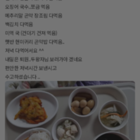
오징어 국수..쪼금 먹음
메추리알 곤약 장조림 다먹음
백김치 다먹음
미역 국 (건더기 건져 먹음)
햇반 현미귀리 곤약밥 다먹음..
저녁 다먹어서요 ^^
내일은 퇴원..두왕자님 보러가야 겠네요
편안한 저녁시간 보낸시고
수고하셨습니다 ..