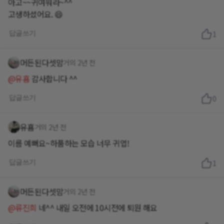
아고~~귀여워라~^^
고생하셨어요. 😄
답글쓰기
1
머든된다셋맘
거의 2년 전
@유횸
감사합니다 ^^
답글쓰기
0
유횸
거의 2년 전
이름 예뻐요~하품하는 모습 너무 귀엽!
답글쓰기
1
머든된다셋맘
거의 2년 전
@류진희
네^^ 내일 오전에 10시전에 퇴원 해요