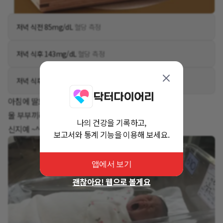
저녁 식전 85mg/dL
혈당 측정
저녁 식후 143mg/dL
혈당 측정
저녁 식후 144mg/dL
혈당 측정
아침에 딸보러
울 부부끼리 이름 지어서요
나의 건강을 기록하고,
신지예 ~^^
보고서와 통계 기능을 이용해 보세요.
앱에서 보기
괜찮아요! 웹으로 볼게요