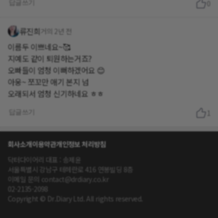
답글쓰기
0
류진희
거의 2년 전
이름두 이쁘네요~🥰
지예도 같이 퇴원하는거죠?
오빠들이 엄청 이뻐하겠어요 😊
아웅~ 쪼꼬만 애기 본지 넘
오래되서 엄청 신기하네요 ㅎㅎ
답글쓰기
1
회사소개
이용약관
개인정보 처리방침
닥터다이어리 대표 : 송제윤
서울특별시 강남구 테헤란로 416 연봉빌딩 8층
이메일 문의 contact@drdiary.co.kr
02-2135-2098
Copyright © Dr.Diary Ltd. All rights reserved.