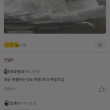
+2명
6
댓글
푸짜렐라
거의 2년 전
아궁 하품하는것도 어쩜 저리 귀엽지😍
답글쓰기
1
초록비
거의 2년 전