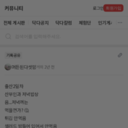
커뮤니티
로그인
회원가입
전체 게시판
닥다공지
닥다칼럼
체험단
인기게시글
기록공유
머든된다셋맘
거의 2년 전
출산2일차
산부인과 저녁밥상
음...저녁꺼는
먹을껀가? 🤔
튀김 안먹음
샐러드 밤들어 있어서 안먹음