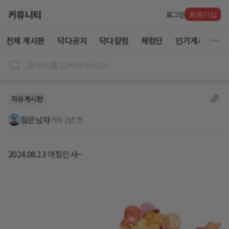
커뮤니티
로그인
회원가입
전체 게시판
닥다공지
닥다칼럼
체험단
인기게시글
자유게시판
젊은남자
거의 2년 전
2024.08.13 아침인사~