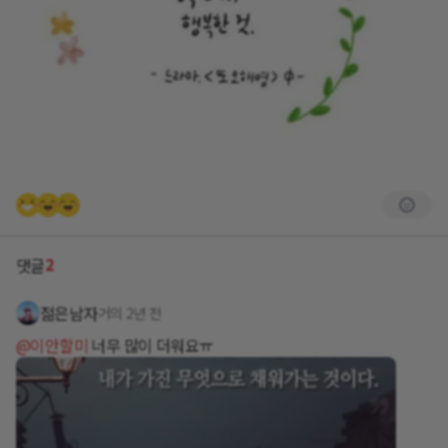
2
댓글
젊은남자
거의 2년 전
@이안할미
너무 많이 더워요ㅠ