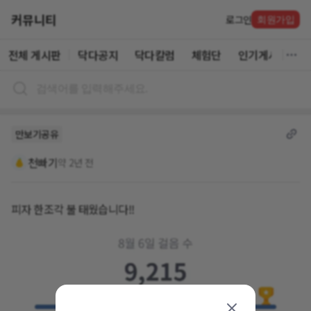
커뮤니티
로그인
회원가입
전체 게시판
닥다공지
닥다칼럼
체험단
인기게시글
만보기공유
천빠기
약 2년 전
피자 한조각 불 태웠습니다!!