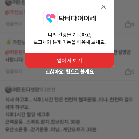
머든된다셋맘
약 2년 전
@가진님
잠들기전에 미지근한물 샤워하고 주무세요..
답글쓰기
0
나의 건강을 기록하고,
가진님
보고서와 통계 기능을 이용해 보세요.
약 2년 전
@머든된다셋맘
잠을 못자니 공복이 안좋더라구요 자세한설명감
사합니다
앱에서 보기
괜찮아요! 웹으로 볼게요
답글쓰기
1
머든된다셋맘
약 2년 전
식사 하고후... 식후1시간 전은 천천히 헬퍼운동..이나..천천히 걸으
셔야 하구요.
식후1시간 혈당 체크후
근력운동 . 스쿼트.런지.힙브릿지. 30분
유산소운동 ..걷기운동 .러닝.. 계단오르기 .30분