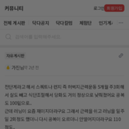
커뮤니티
로그인
회원가입
전체 게시판
닥다공지
닥다칼럼
체험단
인기게시글
자유게시판
가진님
약 2년 전
전단계라고 해서 스쿼트나 런지 즉 허벅지근력운동 5개월 주3회해
서 살도 빼고 식단조절해서 당화도 거의 정상으로 낮춰졌어요 공복
도 100밑으로..
근데 러닝이 요즘 재미지더라구요 그래서 근력을 쉬고 러닝을 일주
일 2회정도 했더니 다시 공복이 오르더니 안떨어지더라구요 110
정도..