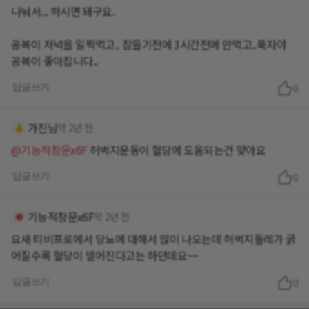
나눠서... 하시면 돼구요.
공복이 저녁을 일찍먹고.. 잠들기전에 3시간전에 안먹고..푹자야
공복이 좋아집니다..
답글쓰기
0
가진님
약 2년 전
@기능적창문x6F
허벅지운동이 혈당에 도움되는건 맞아요
답글쓰기
0
기능적창문x6F
약 2년 전
요새 티비프로에서 당뇨에 대해서 많이 나오는데 허벅지둘레가 굵
어질수록 혈당이 떨어진다고는 하던데요~~
답글쓰기
0