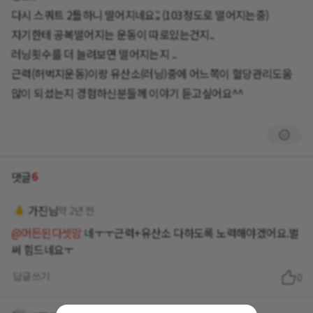
다시 스쿼트 2틀하니 떨어지네요;; (103정도로 떨어지는중)
자기한테 공복떨어지는 운동이 따로있는건지..
러닝횟수를 더 늘려보면 떨어지는지 ..
근력(허벅지운동)이랑 유산소(러닝)중에 어느쪽이 혈당관리도움
많이 되셨는지 경험하신분들께 이야기 듣고싶어요^^
6
댓글
가진님
약 2년 전
@머든된다셋맘
네ㅜㅜ근력+유산소 다하도록 노력해야겠어요.벌
써 힘드네요ㅜ
답글쓰기
0