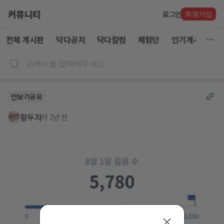
커뮤니티
로그인
회원가입
전체 게시판
닥다공지
닥다칼럼
체험단
인기게시글
만보기공유
함두자
약 2년 전