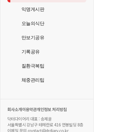
익명게시판
오늘의식단
만보기공유
기록공유
질환극복팁
체중관리팁
회사소개
이용약관
개인정보 처리방침
닥터다이어리 대표 : 송제윤
서울특별시 강남구 테헤란로 416 연봉빌딩 8층
이메일 문의 contact@drdiary.co.kr