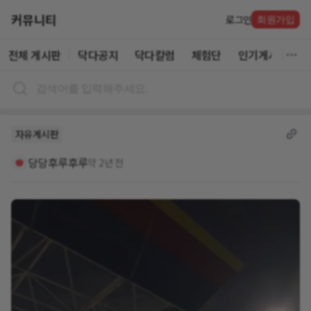
커뮤니티
로그인
회원가입
전체 게시판
닥다공지
닥다칼럼
체험단
인기게시글
자유게시판
당당후루후루
약 2년 전