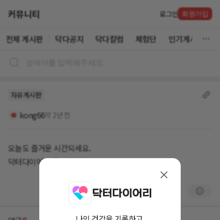
커뮤니티
로그인
회원가입
전체 게시판
닥다공지
닥다칼럼
체험단
인기게시글
자유게시판
kong66
약 2년 전
오늘도 즐거운 시간되세요.
닥터다이어리 좋아요.
나의 건강을 기록하고,