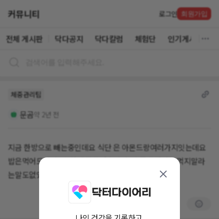
커뮤니티
로그인
회원가입
전체 게시판
닥다공지
닥다칼럼
체험단
인기게시글
체중관리팁
문곰
약 2년 전
지금 한방으로 빼는중인데요 식단 은 아몬드랑여러가지잇는데요
밥은먹어도되나요? 치킨 조금먹도되나요? 궁금해서요 먹지말라
는말도없었지만.. 궁금해서요
나의 건강을 기록하고,