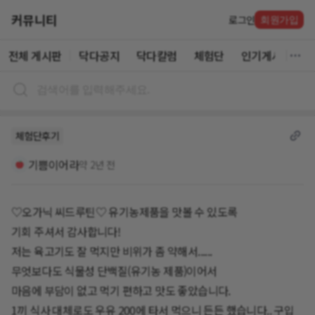
커뮤니티
로그인
회원가입
전체 게시판
닥다공지
닥다칼럼
체험단
인기게시글
체험단후기
기쁨이어라
약 2년 전
♡오가닉 씨드루틴♡ 유기농제품을 맛볼 수 있도록
기회 주셔서 감사합니다!
저는 육고기도 잘 먹지만 비위가 좀 약해서......
무엇보다도 식물성 단백질(유기농 제품)이어서
마음에 부담이 없고 먹기 편하고 맛도 좋았습니다.
1끼 식사 대체로도 우유 200에 타서 먹으니 든든 했습니다.. 구입