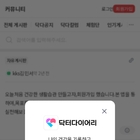
커뮤니티
로그인
회원가입
전체 게시판
닥다공지
닥다칼럼
체험단
인기게시글
자유게시판
kks김민서
약 2년 전
오늘처음 건강한 생활습관 만들고자,회원가입 했습니다.본 앱을 통
하여,목표를 설정해서 열심히
실천해보겠습니다
나의 건강을 기록하고,